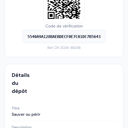
Code de vérification
5540A9A128BAEBDECF0E7C01DC7B5643
Ref: CR-2026-88248
Détails
du
dépôt
Titre
Sauver ou périr
Description