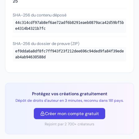
25
SHA-256 du contenu déposé
44c314cdf97ab8ef6ae72adf6b8291eaeb0879aca42d59bf5b
e4314b4321b7fc
SHA-256 du dossier de preuve (ZIP)
ef0dda6a8df8fc7ff943f23f212dee696c94ded9fa84f39ede
ab4ab94630588d
Protégez vos créations gratuitement
Dépôt de droits d'auteur en 3 minutes, reconnu dans 181 pays.
Créer mon compte gratuit
Rejoint par 2 700+ créateurs