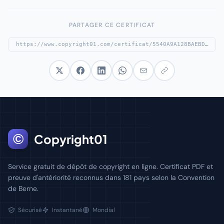
PARTAGER CE CERTIFICAT
©
Copyright01
Service gratuit de dépôt de copyright en ligne. Certificat PDF et
preuve d'antériorité reconnus dans 181 pays selon la Convention
de Berne.
Sécurisé
Instantané
Mondial