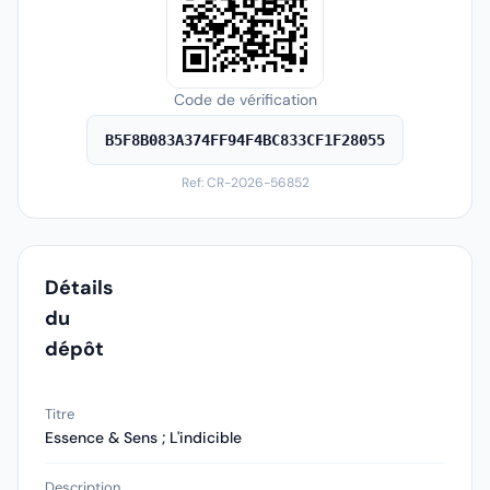
Code de vérification
B5F8B083A374FF94F4BC833CF1F28055
Ref: CR-2026-56852
Détails
du
dépôt
Titre
Essence & Sens ; L'indicible
Description