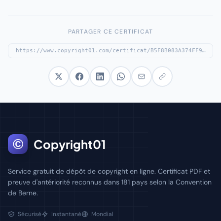
PARTAGER CE CERTIFICAT
©
Copyright01
Service gratuit de dépôt de copyright en ligne. Certificat PDF et
preuve d'antériorité reconnus dans 181 pays selon la Convention
de Berne.
Sécurisé
Instantané
Mondial