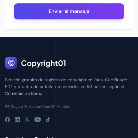
Enviar el mensaje
©
Copyright01
Servicio gratuito de registro de copyright en línea. Certificado
PDF y prueba de autoría reconocidos en 181 países según el
Convenio de Berna.
Seguro
Instantáneo
Mundial