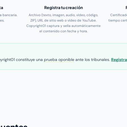
ta
Registra tu creación
ta bancaria.
Archivo (texto, imagen, audio, vídeo, código,
Certificad
es.
ZIP), URL de sitio web o vídeo de YouTube.
tiempo cert
Copyright01 captura y sella automáticamente
el contenido con fecha y hora.
pyright01 constituye una
prueba oponible
ante los tribunales.
Registra