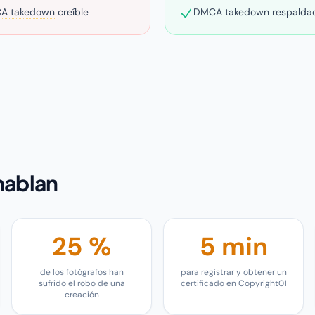
A takedown
creíble
DMCA takedown respaldad
 hablan
25 %
5 min
de los fotógrafos han
para registrar y obtener un
sufrido el robo de una
certificado en Copyright01
creación