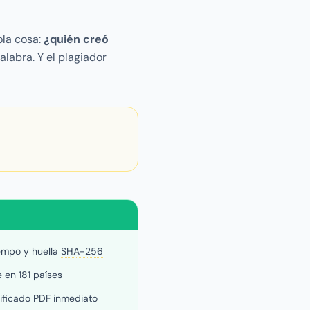
ola cosa:
¿quién creó
labra. Y el plagiador
iempo y huella
SHA-256
 en 181 países
tificado PDF inmediato