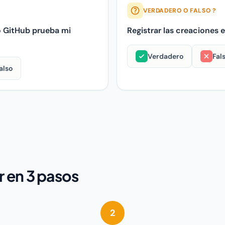
VERDADERO O FALSO ?
o GitHub prueba mi
Registrar las creaciones 
Verdadero
Fal
also
Registrar las creaciones es c
tHub prueba mi creación Falso. Las plataformas no garantizan
 en 3 pasos
2