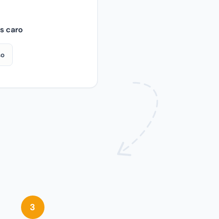
es caro
so
aro Falso. En Copyright01, los 3 primeros registros son gratuit
 la fecha. Los metadatos EXIF se pueden borrar con un clic. 
3