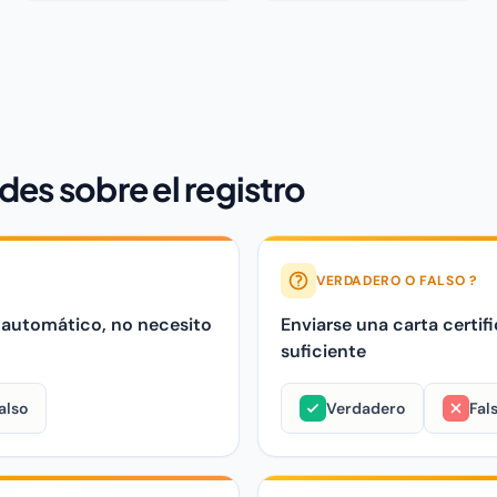
des sobre el registro
VERDADERO O FALSO ?
 automático, no necesito
Enviarse una carta certi
suficiente
also
Verdadero
Fal
mático, no necesito registrar Cierto, pero insuficiente. El de
Enviarse una carta certificad