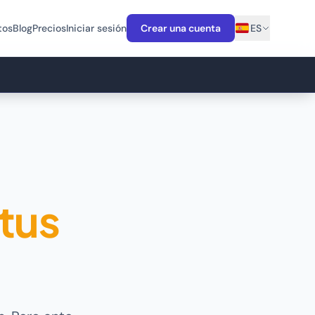
tos
Blog
Precios
Iniciar sesión
Crear una cuenta
ES
tus