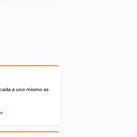
ficada a uno mismo es
so
recho nace con la creación, pero ante un juez, quien demuestra
a a uno mismo es suficiente Falso. El "copyright del pobre" no