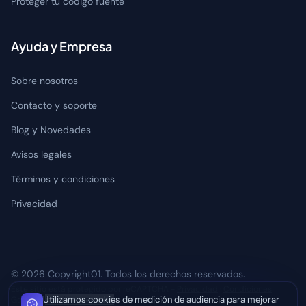
Proteger tu código fuente
Ayuda y Empresa
Sobre nosotros
Contacto y soporte
Blog y Novedades
Avisos legales
Términos y condiciones
Privacidad
© 2026 Copyright01. Todos los derechos reservados.
Este sitio está protegido por reCAPTCHA -
Privacidad
·
Condiciones
Utilizamos cookies de medición de audiencia para mejorar
Google. ·
Gestionar cookies