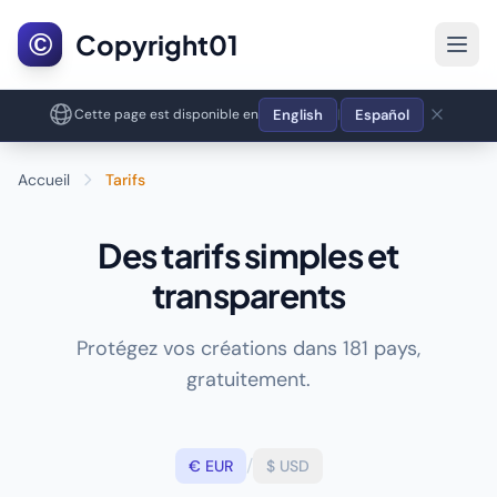
©
Copyright01
English
Español
Cette page est disponible en
|
Accueil
Tarifs
Des tarifs simples et
transparents
Protégez vos créations dans 181 pays,
gratuitement.
/
€ EUR
$ USD