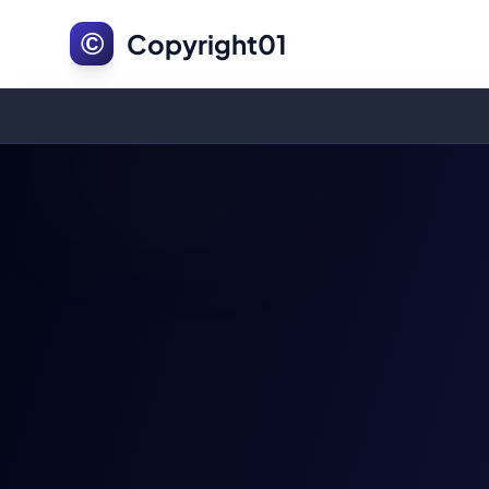
©
Copyright01