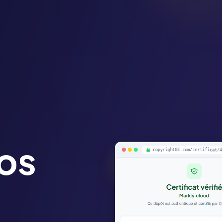
os
copyright01.com/certificat/4
copyright01.com/da