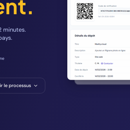
ent.
2 minutes.
pays.
ine
r le processus