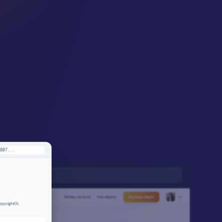
BB7...
shboard