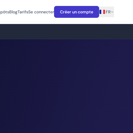
épôts
Blog
Tarifs
Se connecter
Créer un compte
FR