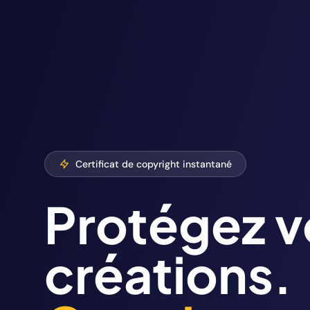
Certificat de copyright instantané
Protégez v
créations.