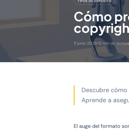
TIPOS DE DEPÓSITO
Cómo pro
copyrigh
11 junio 2026
12 min de lectur
Descubre cómo p
Aprende a asegur
El auge del formato s