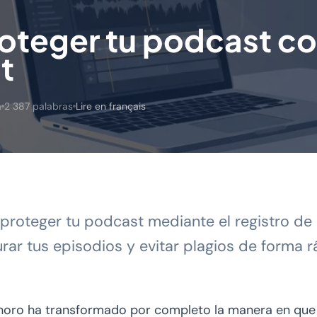
teger tu podcast c
t
a
2 387 palabras
Lire en français
roteger tu podcast mediante el registro de 
ar tus episodios y evitar plagios de forma rá
onoro ha transformado por completo la manera en q