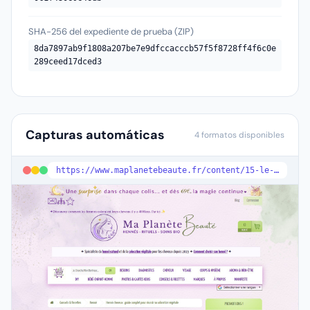
SHA-256 del expediente de prueba (ZIP)
8da7897ab9f1808a207be7e9dfccacccb57f5f8728ff4f6c0e
289ceed17dced3
Capturas automáticas
4 formatos disponibles
https://www.maplanetebeaute.fr/content/15-le-henne-pour-les-cheveux-mode-d-emploi