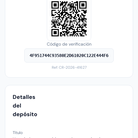
Código de verificación
4F951744C93580E2D61020C122E444F6
Ref: CR-2026-41627
Detalles
del
depósito
Título