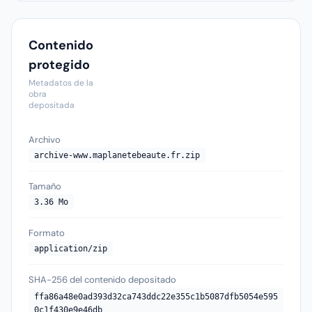
Contenido
protegido
Metadatos de la
obra
depositada
Archivo
archive-www.maplanetebeaute.fr.zip
Tamaño
3.36 Mo
Formato
application/zip
SHA-256 del contenido depositado
ffa86a48e0ad393d32ca743ddc22e355c1b5087dfb5054e595
0c1f430e9e46db