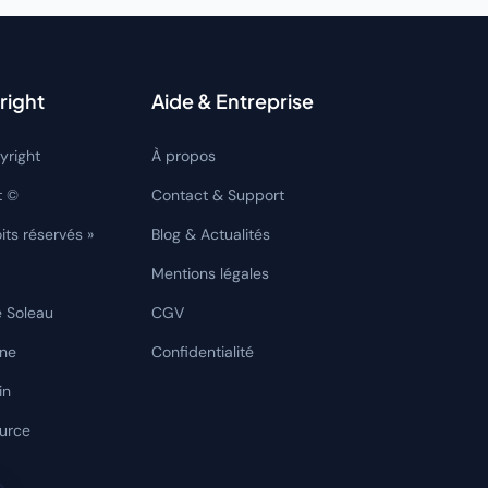
right
Aide & Entreprise
yright
À propos
t ©
Contact & Support
its réservés »
Blog & Actualités
Mentions légales
e Soleau
CGV
rne
Confidentialité
in
ource