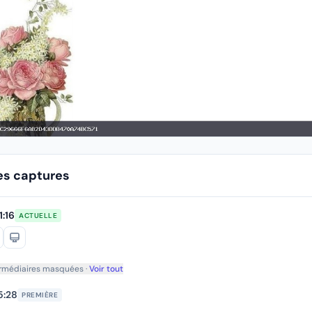
es captures
:16
ACTUELLE
ermédiaires masquées ·
Voir tout
5:28
PREMIÈRE