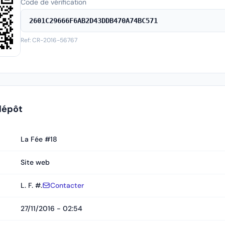
Code de vérification
2601C29666F6AB2D43DDB470A74BC571
Ref: CR-2016-56767
dépôt
La Fée #18
Site web
L. F. #.
Contacter
27/11/2016 - 02:54