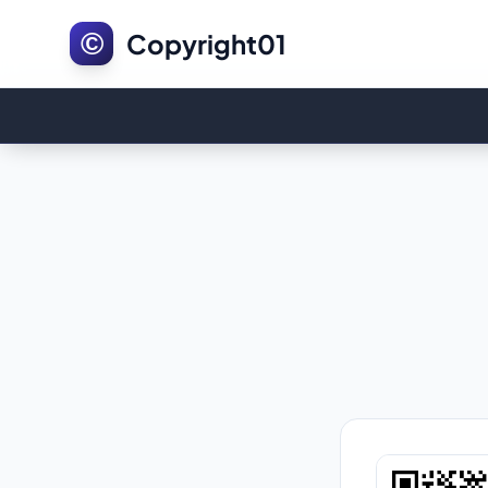
©
Copyright01