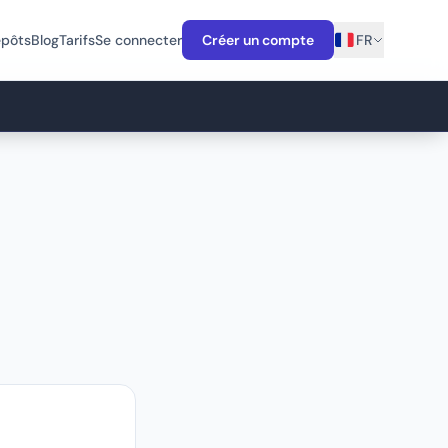
épôts
Blog
Tarifs
Se connecter
Créer un compte
FR