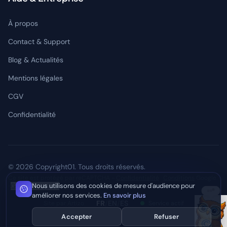
À propos
Contact & Support
Blog & Actualités
Mentions légales
CGV
Confidentialité
© 2026 Copyright01. Tous droits réservés.
Ce site est protégé par reCAPTCHA -
Confidentialité
·
Conditions
Google.
Nous utilisons des cookies de mesure d'audience pour
·
Gérer les cookies
améliorer nos services.
En savoir plus
FR
/
EN
/
ES
Site par Artizo
Service actif
Accepter
Refuser