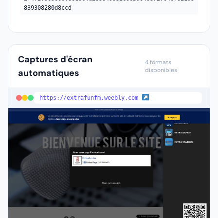
839308280d8ccd
Captures d'écran
4 formats
disponibles
automatiques
https://extrafunfm.weebly.com