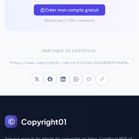
Créer mon compte gratuit
Rejoint par 2 700+ créateurs
PARTAGER CE CERTIFICAT
©
Copyright01
Service gratuit de dépôt de copyright en ligne. Certificat PDF et