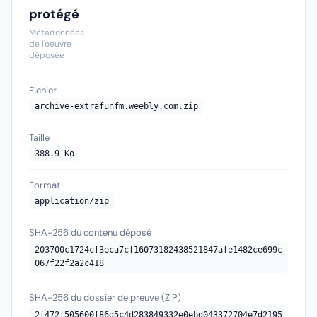
protégé
Métadonnées
de l'oeuvre
déposée
Fichier
archive-extrafunfm.weebly.com.zip
Taille
388.9 Ko
Format
application/zip
SHA-256 du contenu déposé
203700c1724cf3eca7cf16073182438521847afe1482ce699c
067f22f2a2c418
SHA-256 du dossier de preuve (ZIP)
2f472f505600f86d5c4d283849332e0ebd043372704e7d2195