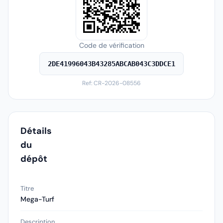
Code de vérification
2DE41996043B43285ABCAB043C3DDCE1
Ref: CR-2026-08556
Détails
du
dépôt
Titre
Mega-Turf
Description