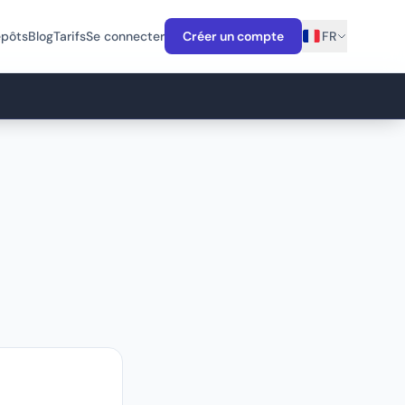
épôts
Blog
Tarifs
Se connecter
Créer un compte
FR