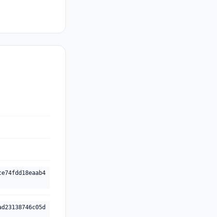
ce74fdd18eaab4
ad23138746c05d