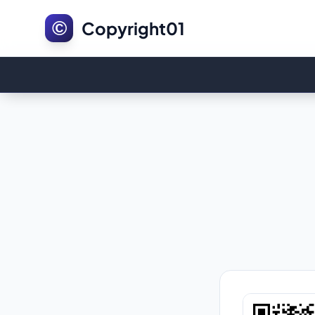
©
Copyright01