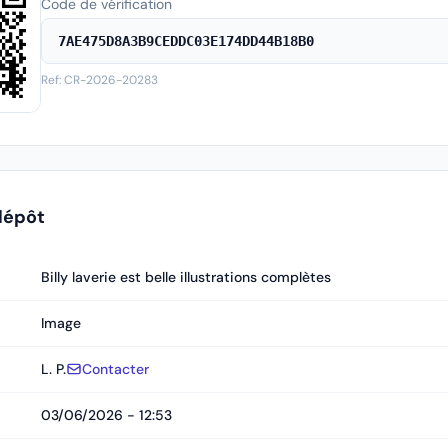
Code de vérification
7AE475D8A3B9CEDDC03E174DD44B18B0
Ref: CR-2026-20283
dépôt
Billy laverie est belle illustrations complètes
Image
L. P.
Contacter
03/06/2026 - 12:53