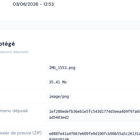
03/06/2026 - 12:53
otégé
'oeuvre déposée
IMG_1553.png
35.41 Mo
image/png
ntenu déposé
1ef280edefb36eb1e5fc543d1774d3eea4b9f97a0
ad5403ed2
sier de preuve (ZIP)
e088fe41a4f667e609fe9d100fcb90b55a5c26131
93bb40148