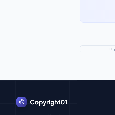
©
Copyright01