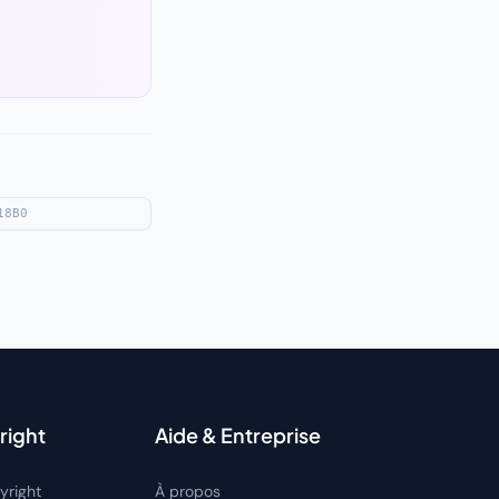
right
Aide & Entreprise
yright
À propos