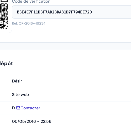
Code de vérification
B3E4E7F11D3F7AD23DA81D7F794EE72D
Ref: CR-2016-46234
dépôt
Désir
Site web
D.
Contacter
05/05/2016 - 22:56