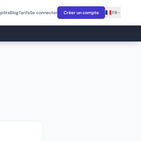
épôts
Blog
Tarifs
Se connecter
Créer un compte
FR