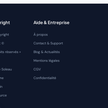
right
Aide & Entreprise
yright
À propos
t ©
Contact & Support
its réservés »
Blog & Actualités
Mentions légales
e Soleau
CGV
rne
Confidentialité
in
ource