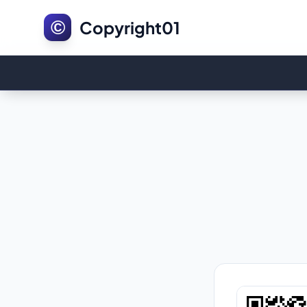
©
Copyright01