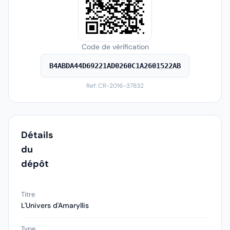
Code de vérification
B4ABDA44D69221AD0260C1A2601522AB
Ref: CR-2016-37832
Détails
du
dépôt
Titre
L'Univers d'Amaryllis
Type