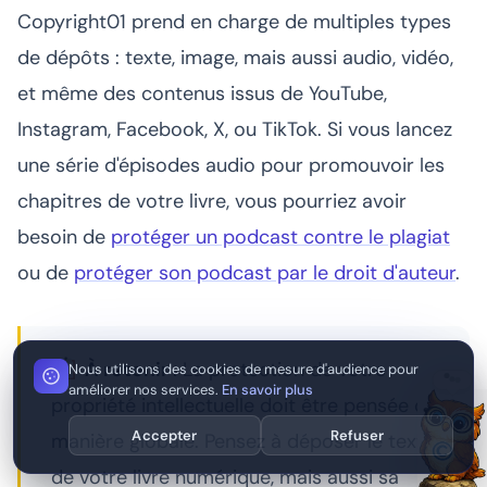
Copyright01 prend en charge de multiples types
de dépôts : texte, image, mais aussi audio, vidéo,
et même des contenus issus de YouTube,
Instagram, Facebook, X, ou TikTok. Si vous lancez
une série d'épisodes audio pour promouvoir les
chapitres de votre livre, vous pourriez avoir
besoin de
protéger un podcast contre le plagiat
ou de
protéger son podcast par le droit d'auteur
.
À retenir :
La protection de votre
Nous utilisons des cookies de mesure d'audience pour
améliorer nos services.
En savoir plus
propriété intellectuelle doit être pensée de
Accepter
Refuser
manière globale. Pensez à déposer le texte
de votre livre numérique, mais aussi sa